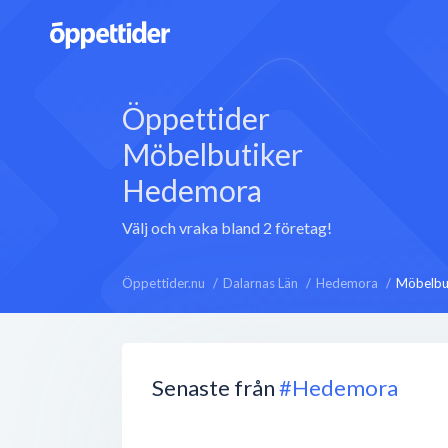
Öppettider
Möbelbutiker
Hedemora
Välj och vraka bland 2 företag!
Öppettider.nu
Dalarnas Län
Hedemora
Möbelbu
Senaste från
#Hedemora