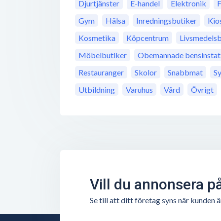
Djurtjänster
E-handel
Elektronik
Gym
Hälsa
Inredningsbutiker
Kio
Kosmetika
Köpcentrum
Livsmedelsb
Möbelbutiker
Obemannade bensinstat
Restauranger
Skolor
Snabbmat
S
Utbildning
Varuhus
Vård
Övrigt
Vill du annonsera p
Se till att ditt företag syns när kunde