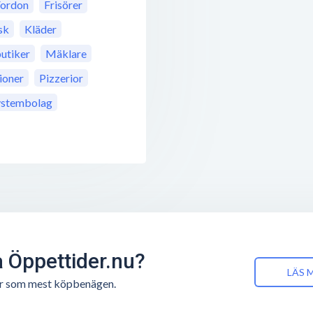
Fordon
Frisörer
sk
Kläder
utiker
Mäklare
ioner
Pizzerior
ystembolag
å Öppettider.nu?
LÄS 
n är som mest köpbenägen.