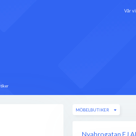
Vår v
tiker
MÖBELBUTIKER
Nyabrogatan EJ 