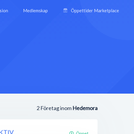
ision
Medlemskap
Öppettider Marketplace
2
Företag inom
Hedemora
AKTIV
Öppet