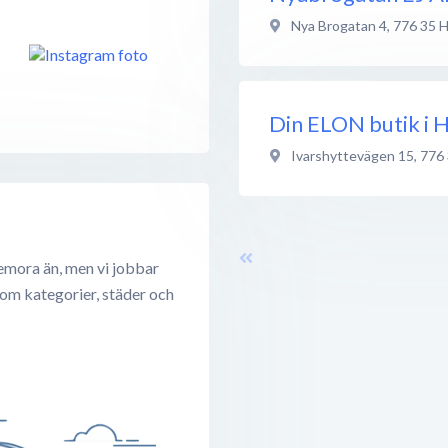
Nya Brogatan 4
,
776 35
H
Din ELON butik i
Ivarshyttevägen 15
,
776
emora än, men vi jobbar
 om kategorier, städer och