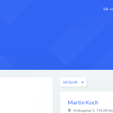
Vår v
SKOLOR
Martin Koch
Kyrkogatan 5
,
776 28
He