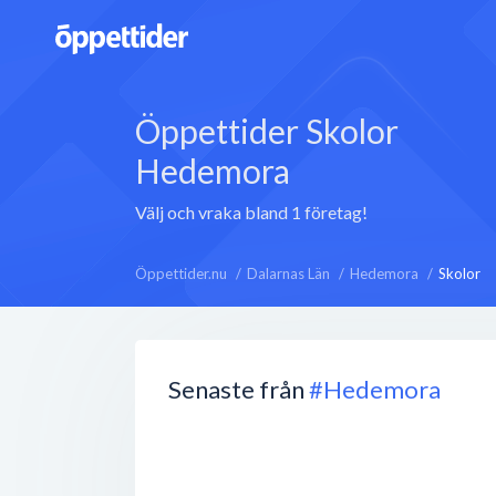
Öppettider Skolor
Hedemora
Välj och vraka bland 1 företag!
Öppettider.nu
Dalarnas Län
Hedemora
Skolor
Senaste från
#Hedemora