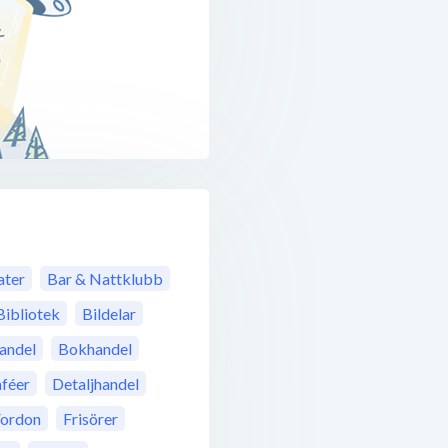
ter
Bar & Nattklubb
Bibliotek
Bildelar
andel
Bokhandel
féer
Detaljhandel
Fordon
Frisörer