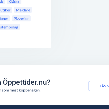
sk
Kläder
utiker
Mäklare
ioner
Pizzerior
ystembolag
å Öppettider.nu?
LÄS 
n är som mest köpbenägen.