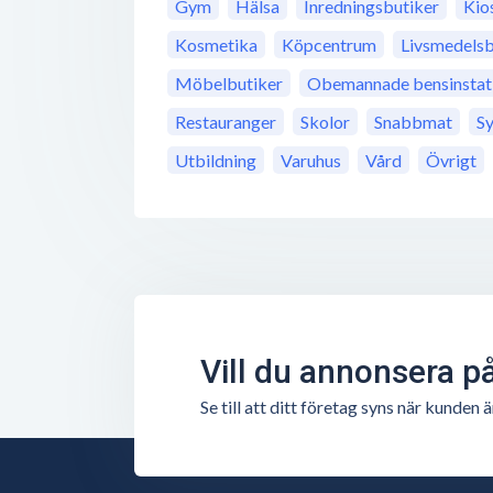
Gym
Hälsa
Inredningsbutiker
Kio
Kosmetika
Köpcentrum
Livsmedelsb
Möbelbutiker
Obemannade bensinstat
Restauranger
Skolor
Snabbmat
S
Utbildning
Varuhus
Vård
Övrigt
Vill du annonsera p
Se till att ditt företag syns när kunde