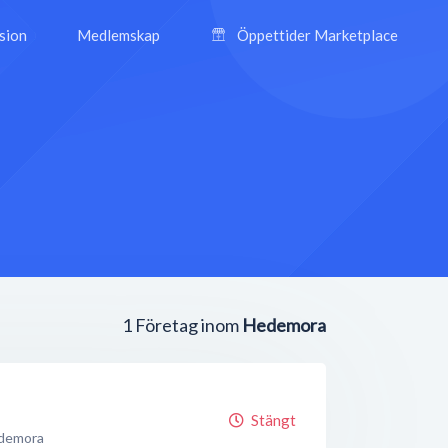
ision
Medlemskap
Öppettider Marketplace
1
Företag inom
Hedemora
Stängt
demora