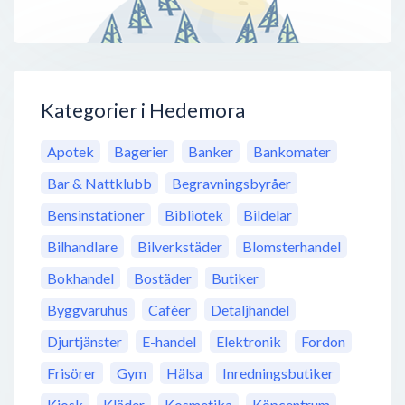
Kategorier i Hedemora
Apotek
Bagerier
Banker
Bankomater
Bar & Nattklubb
Begravningsbyråer
Bensinstationer
Bibliotek
Bildelar
Bilhandlare
Bilverkstäder
Blomsterhandel
Bokhandel
Bostäder
Butiker
Byggvaruhus
Caféer
Detaljhandel
Djurtjänster
E-handel
Elektronik
Fordon
Frisörer
Gym
Hälsa
Inredningsbutiker
Kiosk
Kläder
Kosmetika
Köpcentrum