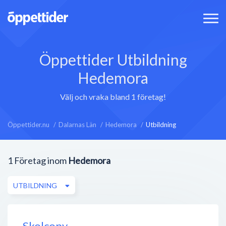
Öppettider Utbildning
Hedemora
Välj och vraka bland 1 företag!
Öppettider.nu
Dalarnas Län
Hedemora
Utbildning
1
Företag inom
Hedemora
UTBILDNING
Skolcopy