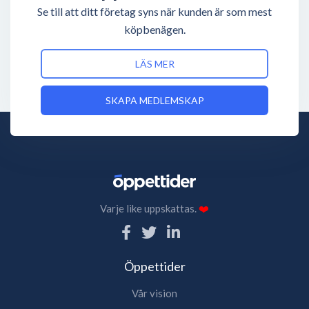
Se till att ditt företag syns när kunden är som mest
köpbenägen.
LÄS MER
SKAPA MEDLEMSKAP
Varje like uppskattas.
❤️
Öppettider
Vår vision