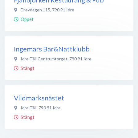
Drevdagen 115
,
790 91
Idre
Öppet
Ingemars Bar&Nattklubb
Idre Fjäll Centrumtorget
,
790 91
Idre
Stängt
Vildmarksnästet
Idre Fjäll
,
790 91
Idre
Stängt