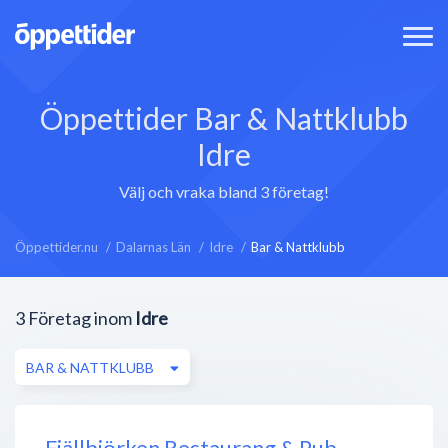
Öppettider Bar & Nattklubb
Idre
Välj och vraka bland 3 företag!
Öppettider.nu
Dalarnas Län
Idre
Bar & Nattklubb
3
Företag inom
Idre
BAR & NATTKLUBB
Fjällbjörken Restaurang & Pub