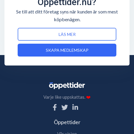
Öppettider.nu?
Se till att ditt företag syns när kunden är som mest
köpbenägen.
LÄS MER
SKAPA MEDLEMSKAP
Varje like uppskattas.
❤️
Öppettider
Vår vision