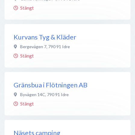
Stängt
Kurvans Tyg & Kläder
Bergevägen 7
,
790 91
Idre
Stängt
Gränsbua i Flötningen AB
Byvägen 14C
,
790 91
Idre
Stängt
Näsets camping