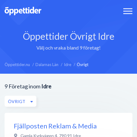
Öppettider Övrigt Idre
Välj och vraka bland 9 företag!
Öppettider.nu
Dalarnas Län
Idre
Övrigt
9
Företag inom
Idre
ÖVRIGT
Fjällposten Reklam & Media
Gamla Kyrkvägen 4
,
790 91
Idre