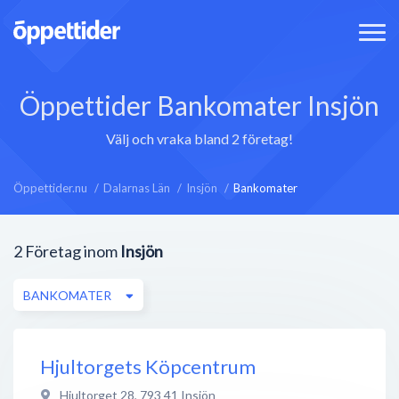
Öppettider Bankomater Insjön
Välj och vraka bland 2 företag!
Öppettider.nu
Dalarnas Län
Insjön
Bankomater
2
Företag inom
Insjön
BANKOMATER
Hjultorgets Köpcentrum
Hjultorget 28
,
793 41
Insjön