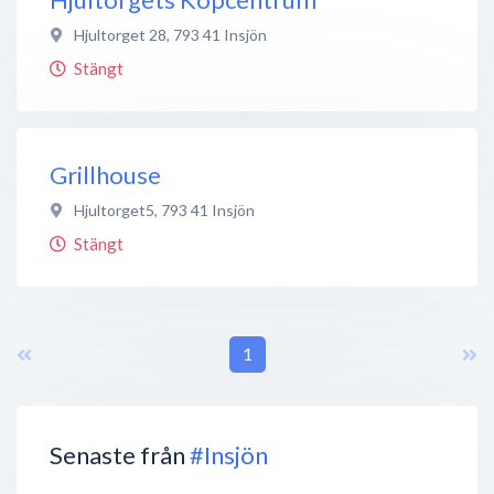
Hjultorget 28
,
793 41
Insjön
Stängt
Grillhouse
Hjultorget5
,
793 41
Insjön
Stängt
1
Senaste från
#Insjön