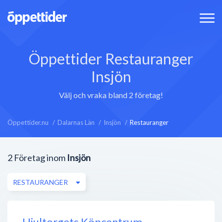
Öppettider Restauranger
Insjön
Välj och vraka bland 2 företag!
Öppettider.nu
Dalarnas Län
Insjön
Restauranger
2
Företag inom
Insjön
RESTAURANGER
Hjultorgets Köpcentrum