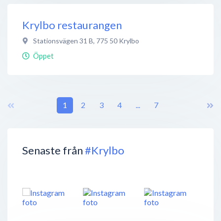
Krylbo restaurangen
Stationsvägen 31 B
,
775 50
Krylbo
Öppet
1
2
3
4
...
7
Senaste från
#Krylbo