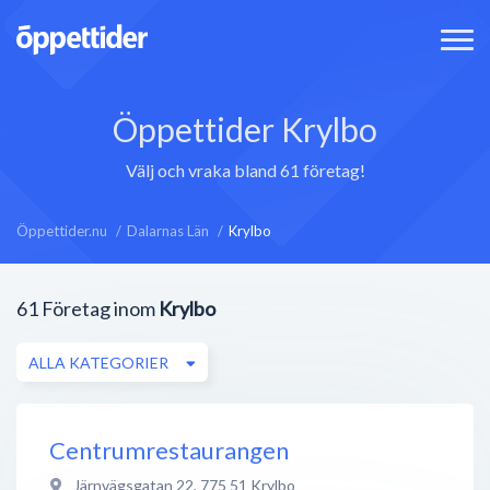
Öppettider Krylbo
Välj och vraka bland 61 företag!
Öppettider.nu
Dalarnas Län
Krylbo
61
Företag inom
Krylbo
ALLA KATEGORIER
Centrumrestaurangen
Järnvägsgatan 22
,
775 51
Krylbo