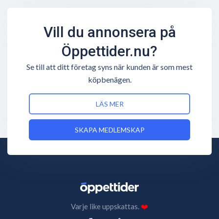
Vill du annonsera på
Öppettider.nu?
Se till att ditt företag syns när kunden är som mest
köpbenägen.
LÄS MER
SKAPA MEDLEMSKAP
Varje like uppskattas.
❤️