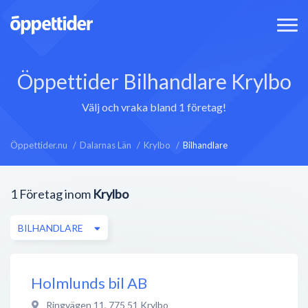
Öppettider Bilhandlare Krylbo
Välj och vraka bland 1 företag!
Öppettider.nu
Dalarnas Län
Krylbo
Bilhandlare
1
Företag inom
Krylbo
BILHANDLARE
Holmlunds bil AB
Ringvägen 11
,
775 51
Krylbo