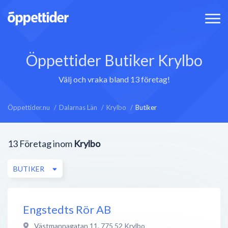
Öppettider Butiker Krylbo
Välj och vraka bland 13 företag!
Öppettider.nu
Dalarnas Län
Krylbo
Butiker
13
Företag inom
Krylbo
BUTIKER
Engstedts Rör AB
Västmannagatan 11
,
775 52
Krylbo