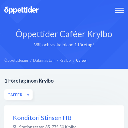
Öppettider Caféer Krylbo
Välj och vraka bland 1 företag!
Öppettider.nu
Dalarnas Län
Krylbo
Caféer
1
Företag inom
Krylbo
CAFÉER
Konditori Stinsen HB
Stationsgatan 35
,
775 50
Krylbo