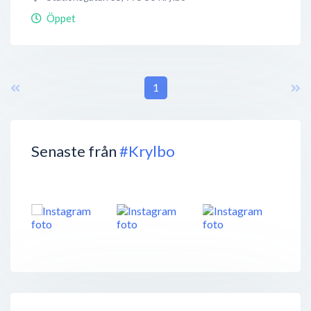
Öppet
1
Senaste från
#Krylbo