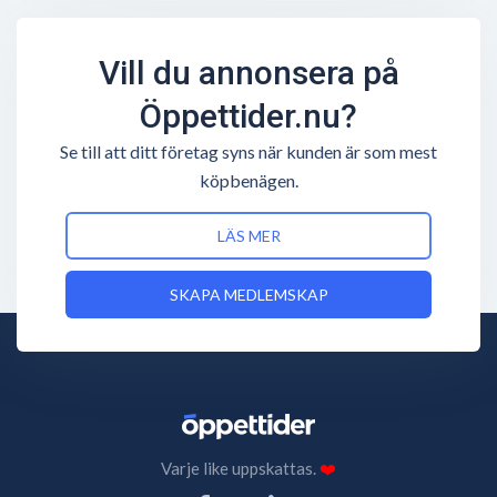
Vill du annonsera på
Öppettider.nu?
Se till att ditt företag syns när kunden är som mest
köpbenägen.
LÄS MER
SKAPA MEDLEMSKAP
Varje like uppskattas.
❤️