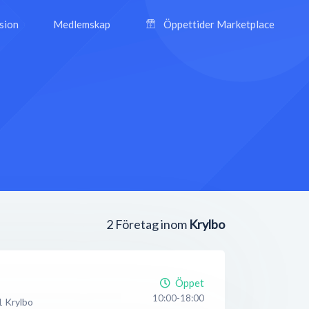
ision
Medlemskap
Öppettider Marketplace
2
Företag inom
Krylbo
Öppet
10:00-18:00
1
Krylbo