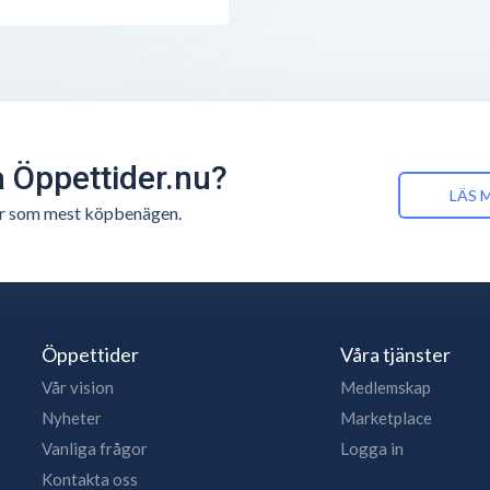
å Öppettider.nu?
LÄS 
n är som mest köpbenägen.
Öppettider
Våra tjänster
Vår vision
Medlemskap
Nyheter
Marketplace
Vanliga frågor
Logga in
Kontakta oss