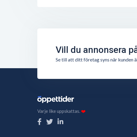
Vill du annonsera p
Se till att ditt företag syns när kunde
Varje like uppskattas.
❤️