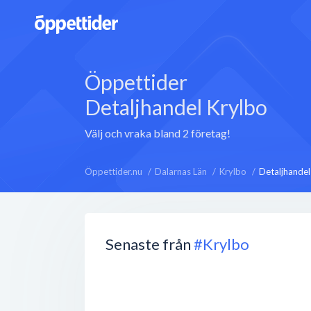
Öppettider
Detaljhandel Krylbo
Välj och vraka bland 2 företag!
Öppettider.nu
Dalarnas Län
Krylbo
Detaljhandel
Senaste från
#Krylbo