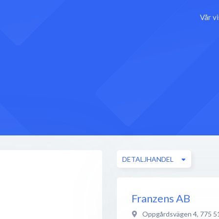
Vår v
DETALJHANDEL
Franzens AB
Oppgårdsvägen 4
,
775 5