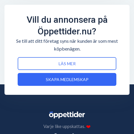
Vill du annonsera på
Öppettider.nu?
Se till att ditt företag syns när kunden är som mest
köpbenägen.
LÄS MER
SKAPA MEDLEMSKAP
Varje like uppskattas.
❤️