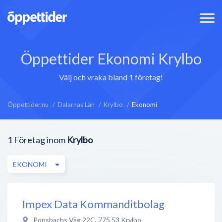
Öppettider Ekonomi Krylbo
Välj och vraka bland 1 företag!
Öppettider.nu
Dalarnas Län
Krylbo
Ekonomi
1
Företag inom
Krylbo
EKONOMI
Impex Data Kommanditbolag
Ponsbachs Väg 22C
,
775 53
Krylbo