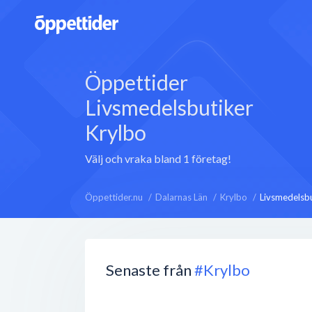
Öppettider
Livsmedelsbutiker
Krylbo
Välj och vraka bland 1 företag!
Öppettider.nu
Dalarnas Län
Krylbo
Livsmedelsbu
Senaste från
#Krylbo