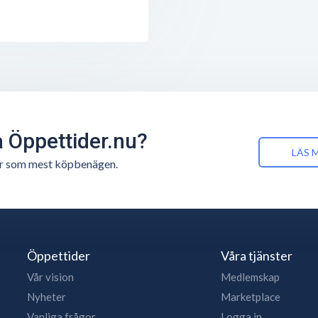
å Öppettider.nu?
LÄS 
n är som mest köpbenägen.
Öppettider
Våra tjänster
Vår vision
Medlemskap
Nyheter
Marketplace
Vanliga frågor
Logga in