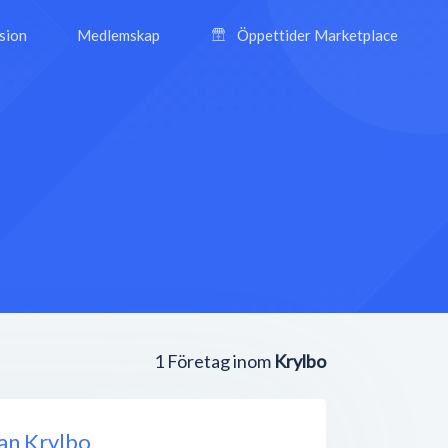
ision
Medlemskap
Öppettider Marketplace
1
Företag inom
Krylbo
an Krylbo