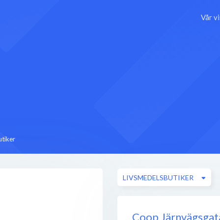
Vår v
tiker
LIVSMEDELSBUTIKER
Coop Järnvägsgat