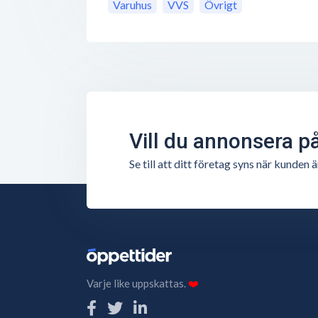
Varuhus
VVS
Övrigt
Vill du annonsera p
Se till att ditt företag syns när kunde
Varje like uppskattas.
❤️