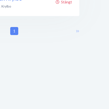
Stängt
1
Krylbo
1