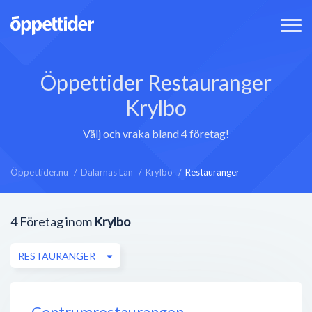
Öppettider Restauranger
Krylbo
Välj och vraka bland 4 företag!
Öppettider.nu
Dalarnas Län
Krylbo
Restauranger
4
Företag inom
Krylbo
RESTAURANGER
Centrumrestaurangen