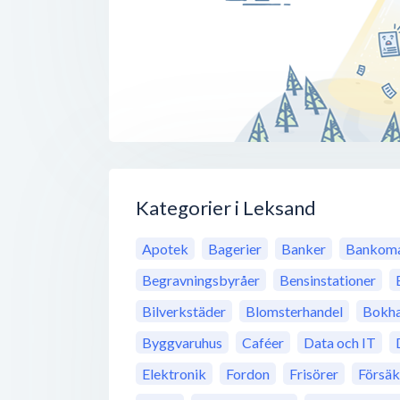
Kategorier i Leksand
Apotek
Bagerier
Banker
Bankoma
Begravningsbyråer
Bensinstationer
Bilverkstäder
Blomsterhandel
Bokha
Byggvaruhus
Caféer
Data och IT
Elektronik
Fordon
Frisörer
Försäk