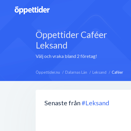
Öppettider Caféer
Leksand
Välj och vraka bland 2 företag!
Öppettider.nu
Dalarnas Län
Leksand
Caféer
Senaste från
#Leksand