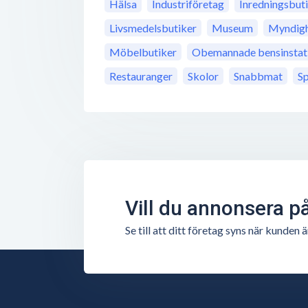
Hälsa
Industriföretag
Inredningsbut
Livsmedelsbutiker
Museum
Myndigh
Möbelbutiker
Obemannade bensinstat
Restauranger
Skolor
Snabbmat
S
Vill du annonsera p
Se till att ditt företag syns när kunde