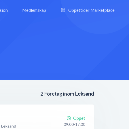
ision
Medlemskap
Öppettider Marketplace
2
Företag inom
Leksand
Öppet
09:00-17:00
0
Leksand