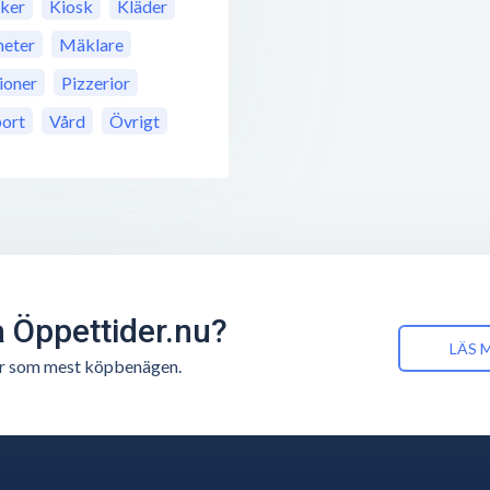
iker
Kiosk
Kläder
eter
Mäklare
ioner
Pizzerior
port
Vård
Övrigt
å Öppettider.nu?
LÄS 
n är som mest köpbenägen.