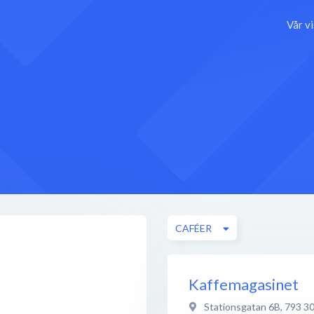
Vår v
CAFÉER
Kaffemagasinet
Stationsgatan 6B
,
793 3