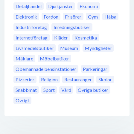
Detaljhandel
Djurtjänster
Ekonomi
Elektronik
Fordon
Frisörer
Gym
Hälsa
Industriföretag
Inredningsbutiker
Internetföretag
Kläder
Kosmetika
Livsmedelsbutiker
Museum
Myndigheter
Mäklare
Möbelbutiker
Obemannade bensinstationer
Parkeringar
Pizzerior
Religion
Restauranger
Skolor
Snabbmat
Sport
Vård
Övriga butiker
Övrigt