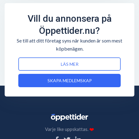
Vill du annonsera på
Öppettider.nu?
Se till att ditt företag syns när kunden är som mest
köpbenägen.
LÄS MER
SKAPA MEDLEMSKAP
Varje like uppskattas.
❤️