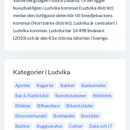
Västerbergslagen i södra Dalarna. Orten ligger
huvudsakligen i Ludvika kommun (Ludvika distrikt)
medan den östligaste delen hör till Smedjebackens
kommun (Norrbärke distrikt). Ludvika är centralort i
Ludvika kommun. Ludvika har 14 498 invånare
(2010) och är den 83:e största tätorten i Sverige.
Kategorier i Ludvika
Apotek
Bagerier
Banker
Bankomater
Bar & Nattklubb
Bensinstationer
Bibliotek
Bildelar
Bilhandlare
Bilverkstäder
Blomsterhandel
Bokhandel
Bostäder
Butiker
Byggvaruhus
Caféer
Data och IT