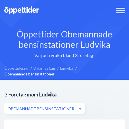
Öppettider Obemannade
bensinstationer Ludvika
Välj och vraka bland 3 företag!
Öppettider.nu
Dalarnas Län
Ludvika
Obemannade bensinstationer
3
Företag inom
Ludvika
OBEMANNADE BENSINSTATIONER