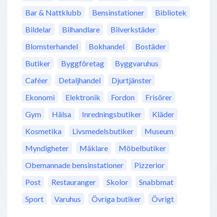
Bar & Nattklubb
Bensinstationer
Bibliotek
Bildelar
Bilhandlare
Bilverkstäder
Blomsterhandel
Bokhandel
Bostäder
Butiker
Byggföretag
Byggvaruhus
Caféer
Detaljhandel
Djurtjänster
Ekonomi
Elektronik
Fordon
Frisörer
Gym
Hälsa
Inredningsbutiker
Kläder
Kosmetika
Livsmedelsbutiker
Museum
Myndigheter
Mäklare
Möbelbutiker
Obemannade bensinstationer
Pizzerior
Post
Restauranger
Skolor
Snabbmat
Sport
Varuhus
Övriga butiker
Övrigt