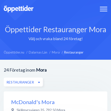
Öppettider Restauranger Mora
Välj och vraka bland 24 företag!
Öppettider.nu
Dalarnas Län
Mora
Restauranger
24
Företag inom
Mora
RESTAURANGER
McDonald's Mora
Skålmyrsvägen 35
,
792 50
Mora