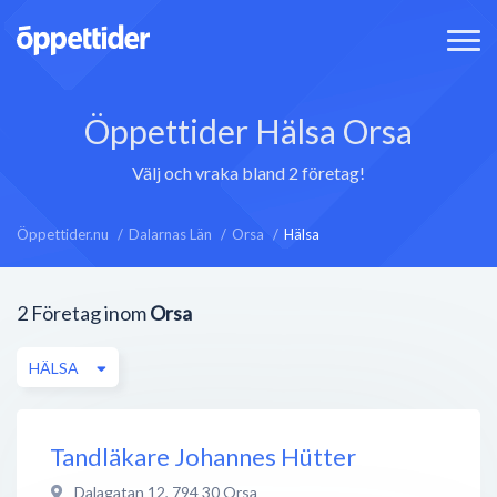
Öppettider Hälsa Orsa
Välj och vraka bland 2 företag!
Öppettider.nu
Dalarnas Län
Orsa
Hälsa
2
Företag inom
Orsa
HÄLSA
Tandläkare Johannes Hütter
Dalagatan 12
,
794 30
Orsa