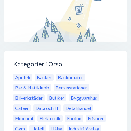
Kategorier i Orsa
Apotek
Banker
Bankomater
Bar & Nattklubb
Bensinstationer
Bilverkstäder
Butiker
Byggvaruhus
Caféer
Data och IT
Detaljhandel
Ekonomi
Elektronik
Fordon
Frisörer
Gym
Hotell
Hälsa
Industriföretag