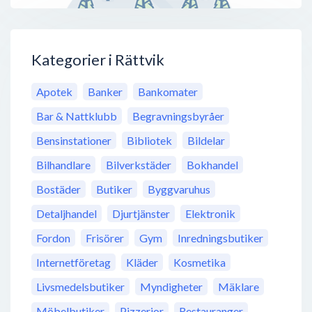
Kategorier i Rättvik
Apotek
Banker
Bankomater
Bar & Nattklubb
Begravningsbyråer
Bensinstationer
Bibliotek
Bildelar
Bilhandlare
Bilverkstäder
Bokhandel
Bostäder
Butiker
Byggvaruhus
Detaljhandel
Djurtjänster
Elektronik
Fordon
Frisörer
Gym
Inredningsbutiker
Internetföretag
Kläder
Kosmetika
Livsmedelsbutiker
Myndigheter
Mäklare
Möbelbutiker
Pizzerior
Restauranger