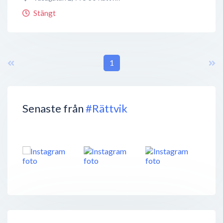
Stängt
1
Senaste från
#Rättvik