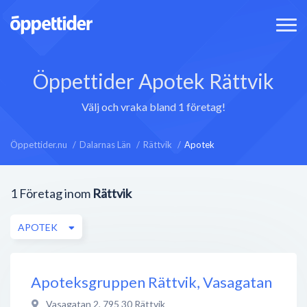
Öppettider Apotek Rättvik
Välj och vraka bland 1 företag!
Öppettider.nu
Dalarnas Län
Rättvik
Apotek
1
Företag inom
Rättvik
APOTEK
Apoteksgruppen Rättvik, Vasagatan
Vasagatan 2
,
795 30
Rättvik