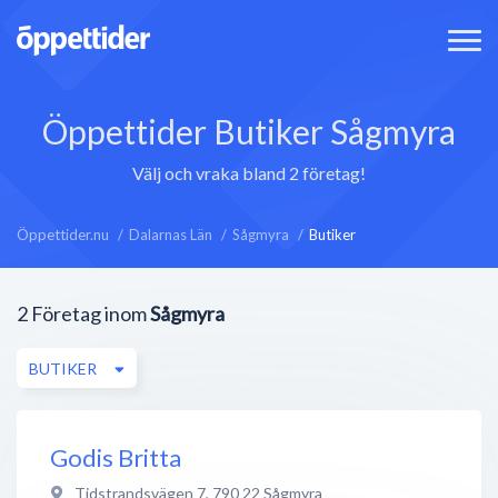
Öppettider Butiker Sågmyra
Välj och vraka bland 2 företag!
Öppettider.nu
Dalarnas Län
Sågmyra
Butiker
2
Företag inom
Sågmyra
BUTIKER
Godis Britta
Tidstrandsvägen 7
,
790 22
Sågmyra