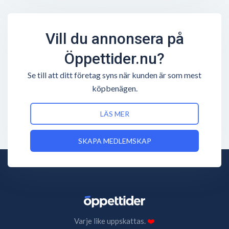
Vill du annonsera på
Öppettider.nu?
Se till att ditt företag syns när kunden är som mest
köpbenägen.
LÄS MER
SKAPA MEDLEMSKAP
Varje like uppskattas.
❤️