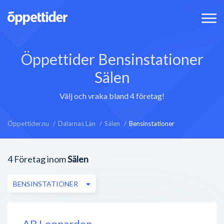
Öppettider Bensinstationer
Sälen
Välj och vraka bland 4 företag!
Öppettider.nu
Dalarnas Län
Sälen
Bensinstationer
4
Företag inom
Sälen
BENSINSTATIONER
AB Leonarden