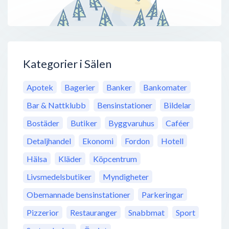
Kategorier i Sälen
Apotek
Bagerier
Banker
Bankomater
Bar & Nattklubb
Bensinstationer
Bildelar
Bostäder
Butiker
Byggvaruhus
Caféer
Detaljhandel
Ekonomi
Fordon
Hotell
Hälsa
Kläder
Köpcentrum
Livsmedelsbutiker
Myndigheter
Obemannade bensinstationer
Parkeringar
Pizzerior
Restauranger
Snabbmat
Sport