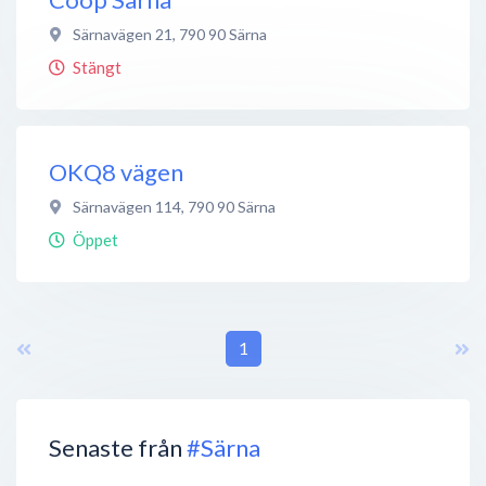
Särnavägen 21
,
790 90
Särna
Stängt
OKQ8 vägen
Särnavägen 114
,
790 90
Särna
Öppet
1
Senaste från
#Särna