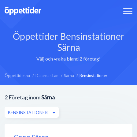
Öppettider Bensinstationer
Särna
Välj och vraka bland 2 företag!
Öppettider.nu
Dalarnas Län
Särna
Bensinstationer
2
Företag inom
Särna
BENSINSTATIONER
Coop Särna