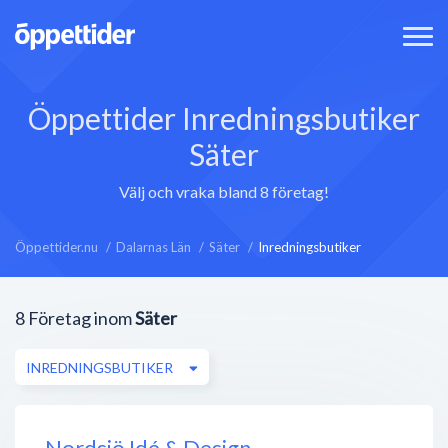
Öppettider Inredningsbutiker
Säter
Välj och vraka bland 8 företag!
Öppettider.nu
Dalarnas Län
Säter
Inredningsbutiker
8
Företag inom
Säter
INREDNINGSBUTIKER
Nordsjö Idé & Design