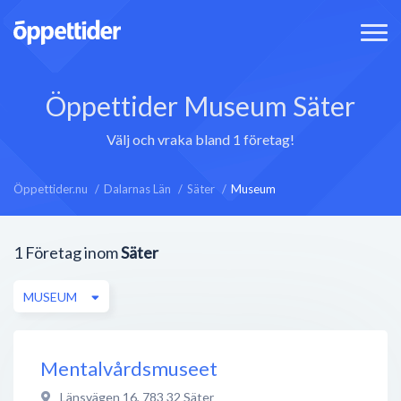
Öppettider Museum Säter
Välj och vraka bland 1 företag!
Öppettider.nu
Dalarnas Län
Säter
Museum
1
Företag inom
Säter
MUSEUM
Mentalvårdsmuseet
Länsvägen 16
,
783 32
Säter