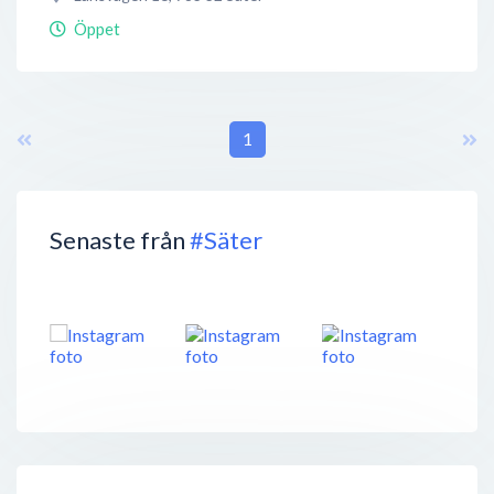
Öppet
1
Senaste från
#Säter