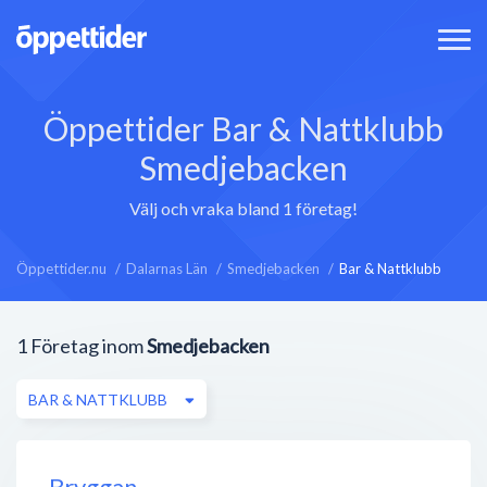
Öppettider Bar & Nattklubb
Smedjebacken
Välj och vraka bland 1 företag!
Öppettider.nu
Dalarnas Län
Smedjebacken
Bar & Nattklubb
1
Företag inom
Smedjebacken
BAR & NATTKLUBB
Bryggan