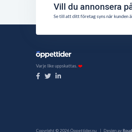
Vill du annonsera p
Se till att ditt företag syns när kunde
Varje like uppskattas.
❤️
Copyright ©
2026
Öppettider.nu
Design av
Roud