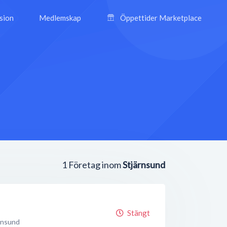
ision
Medlemskap
Öppettider Marketplace
1
Företag inom
Stjärnsund
Stängt
rnsund