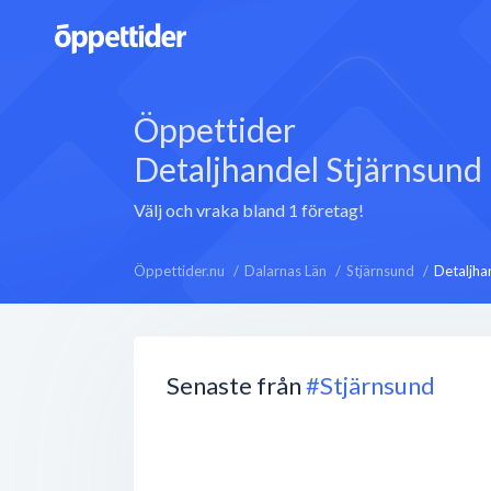
Öppettider
Detaljhandel Stjärnsund
Välj och vraka bland 1 företag!
Öppettider.nu
Dalarnas Län
Stjärnsund
Detaljha
Senaste från
#Stjärnsund