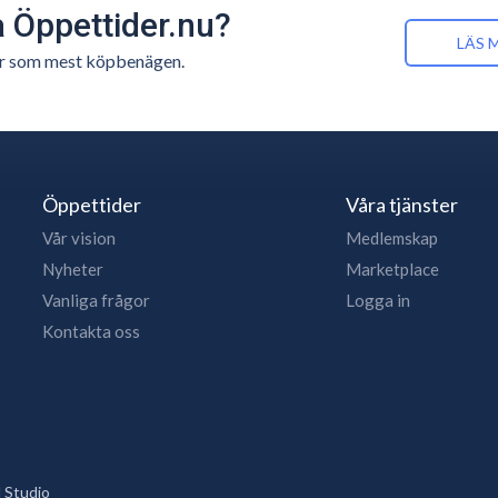
å Öppettider.nu?
LÄS 
n är som mest köpbenägen.
Öppettider
Våra tjänster
Vår vision
Medlemskap
Nyheter
Marketplace
Vanliga frågor
Logga in
Kontakta oss
 Studio