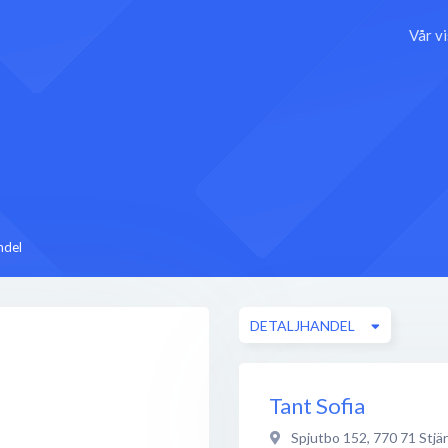
Vår v
ndel
DETALJHANDEL
Tant Sofia
Spjutbo 152
,
770 71
Stjä