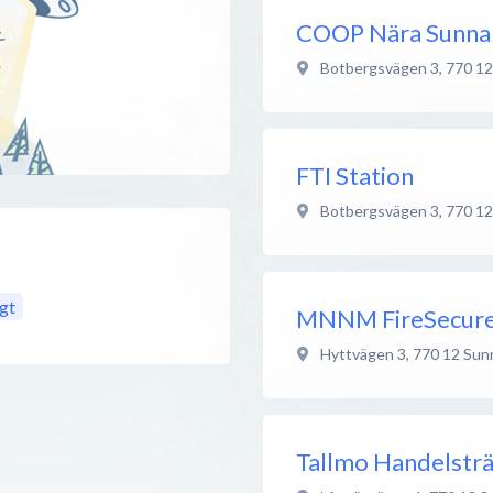
COOP Nära Sunna
Botbergsvägen 3
,
770 12
FTI Station
Botbergsvägen 3
,
770 12
gt
MNNM FireSecur
Hyttvägen 3
,
770 12
Sun
Tallmo Handelstr