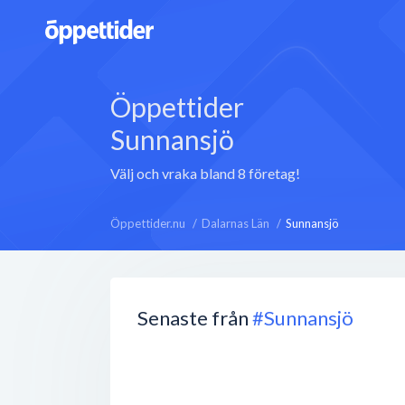
Öppettider
Sunnansjö
Välj och vraka bland 8 företag!
Öppettider.nu
Dalarnas Län
Sunnansjö
Senaste från
#Sunnansjö