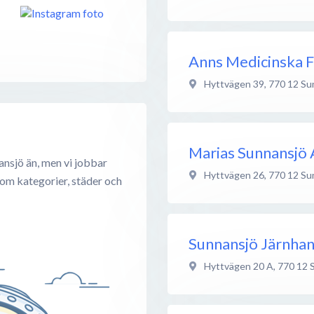
Anns Medicinska 
Hyttvägen 39
,
770 12
Su
Marias Sunnansjö
ansjö än, men vi jobbar
Hyttvägen 26
,
770 12
Su
 om kategorier, städer och
Sunnansjö Järnha
Hyttvägen 20 A
,
770 12