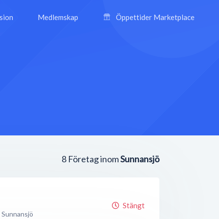
ision
Medlemskap
Öppettider Marketplace
8
Företag inom
Sunnansjö
Stängt
Sunnansjö