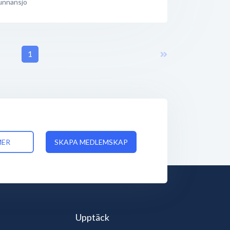
unnansjö
1
MER
SKAPA MEDLEMSKAP
Upptäck