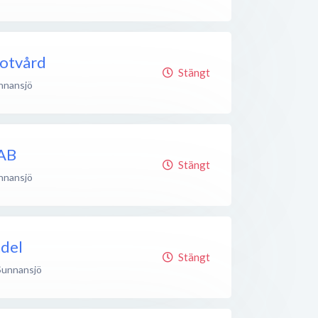
Fotvård
Stängt
nnansjö
 AB
Stängt
nnansjö
ndel
Stängt
Sunnansjö