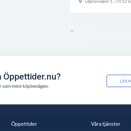
Lågnäsvägen 1
,
770 12
S
å Öppettider.nu?
LÄS 
n är som mest köpbenägen.
Öppettider
Våra tjänster