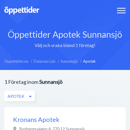
Öppettider Apotek Sunnansjö
Välj och vraka bland 1 företag!
Öppettider.nu
Dalarnas Län
Sunnansjö
Apotek
1
Företag inom
Sunnansjö
APOTEK
Kronans Apotek
Botbergsvägen 4
,
770 12
Sunnansjö