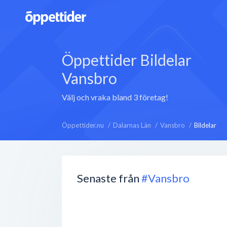
Öppettider Bildelar
Vansbro
Välj och vraka bland 3 företag!
Öppettider.nu
Dalarnas Län
Vansbro
Bildelar
Senaste från
#Vansbro