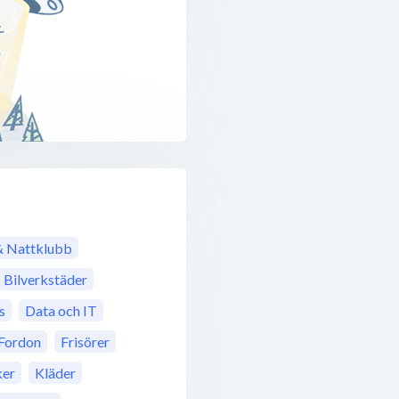
& Nattklubb
Bilverkstäder
s
Data och IT
Fordon
Frisörer
ker
Kläder