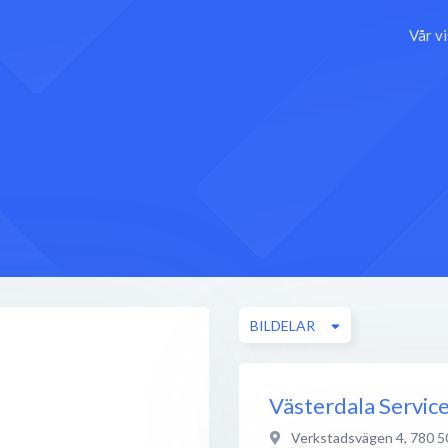
Vår v
BILDELAR
Västerdala Servic
Verkstadsvägen 4
,
780 5