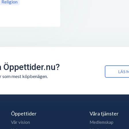
Religion
å Öppettider.nu?
LÄS 
n är som mest köpbenägen.
Öppettider
Våra tjänster
Vår vision
Medlemskap