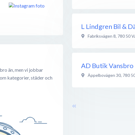
L Lindgren Bil & D
Fabriksvägen 8
,
780 50
V
AD Butik Vansbro -
bro än, men vi jobbar
Äppelbovägen 30
,
780 5
 om kategorier, städer och