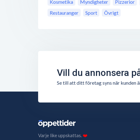
Kosmetika
Myndigheter
Pizzerior
Restauranger
Sport
Övrigt
Vill du annonsera p
Se till att ditt företag syns när kunde
Varje like uppskattas.
❤️