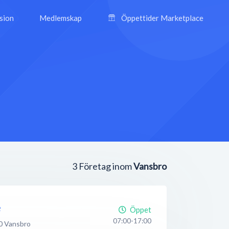
ision
Medlemskap
Öppettider Marketplace
3
Företag inom
Vansbro
e
Öppet
07:00-17:00
0
Vansbro