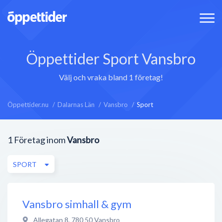
Öppettider Sport Vansbro
Välj och vraka bland 1 företag!
Öppettider.nu
Dalarnas Län
Vansbro
Sport
1
Företag inom
Vansbro
SPORT
Vansbro simhall & gym
Allegatan 8
,
780 50
Vansbro