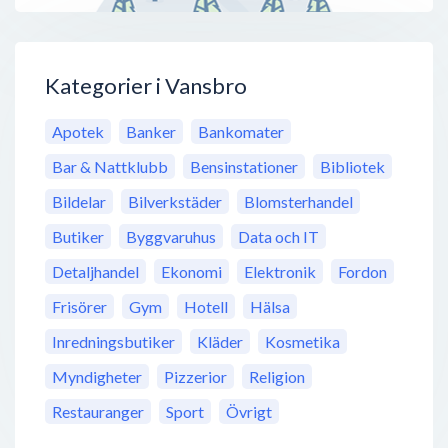
Kategorier i Vansbro
Apotek
Banker
Bankomater
Bar & Nattklubb
Bensinstationer
Bibliotek
Bildelar
Bilverkstäder
Blomsterhandel
Butiker
Byggvaruhus
Data och IT
Detaljhandel
Ekonomi
Elektronik
Fordon
Frisörer
Gym
Hotell
Hälsa
Inredningsbutiker
Kläder
Kosmetika
Myndigheter
Pizzerior
Religion
Restauranger
Sport
Övrigt