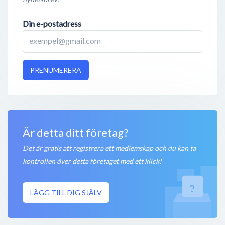
Din e-postadress
PRENUMERERA
Är detta ditt företag?
Det är gratis att registrera ett medlemskap och du kan ta
kontrollen över detta företaget med ett klick!
LÄGG TILL DIG SJÄLV