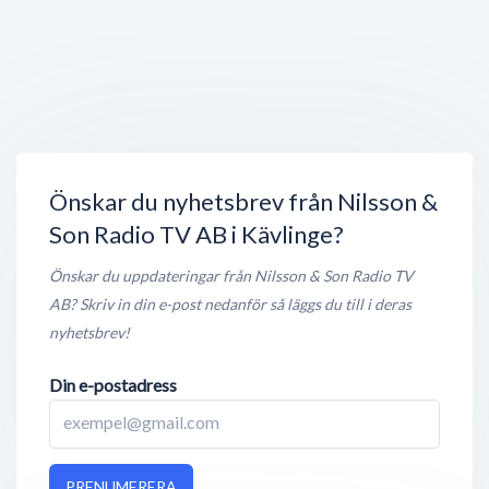
Nygatan 1
,
244 30
Kävlinge
Stängt nu
100 meter
Högmars
Mårtensgatan 8
,
244 30
Kävlinge
Stängt nu
100 meter
Önskar du nyhetsbrev från Nilsson &
Son Radio TV AB i Kävlinge?
Önskar du uppdateringar från Nilsson & Son Radio TV
AB? Skriv in din e-post nedanför så läggs du till i deras
nyhetsbrev!
Din e-postadress
PRENUMERERA