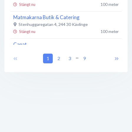
Stängt nu
100 meter
Matmakarna Butik & Catering
Stenhuggaregatan 4
,
244 30
Kävlinge
Stängt nu
100 meter
Capat
Kvarngatan 22
,
244 30
Kävlinge
...
1
2
3
9
Stängt nu
100 meter
Knopp och Blad
Stenhuggaregatan 8
,
244 30
Kävlinge
Stängt nu
100 meter
Swedbank
Nygatan 1
,
244 30
Kävlinge
Stängt nu
100 meter
Sparbanken Skåne