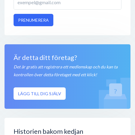
PRENUMERERA
Är detta ditt företag?
Det är gratis att registrera ett medlemskap och du kan ta
kontrollen över detta företaget med ett klick!
LÄGG TILL DIG SJÄLV
Historien bakom kedjan