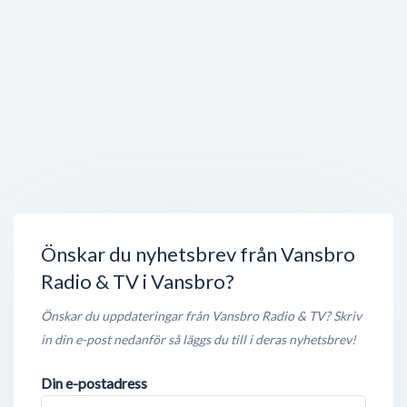
Apoteket
Norra Allégatan 30
,
780 50
Vansbro
Stängt nu
150 meter
Vansbro bibliotek
Medborgarhuset
,
780 50
Vansbro
Stängt nu
150 meter
Kollektion i Vansbro
Norra Allégatan 33
,
780 50
Vansbro
Stängt nu
150 meter
Önskar du nyhetsbrev från Vansbro
Radio & TV i Vansbro?
Önskar du uppdateringar från Vansbro Radio & TV? Skriv
in din e-post nedanför så läggs du till i deras nyhetsbrev!
Din e-postadress