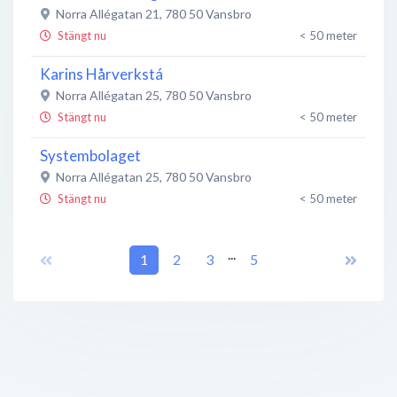
Norra Allégatan 21
,
780 50
Vansbro
Stängt nu
< 50 meter
Karins Hårverkstá
Norra Allégatan 25
,
780 50
Vansbro
Stängt nu
< 50 meter
Systembolaget
Norra Allégatan 25
,
780 50
Vansbro
Stängt nu
< 50 meter
Coop Vansbro 1
...
Allégatan 26
,
780 50
1
Vansbro
2
3
5
Stängt nu
< 50 meter
Blommerian
Järnvägsgatan 38
,
780 50
Vansbro
Stängt nu
150 meter