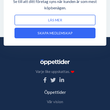
Se till att ditt företag syns när kunden är som mest
köpbenägen.
LÄS MER
SKAPA MEDLEMSKAP
Varje like uppskattas.
❤️
Öppettider
Vår vision