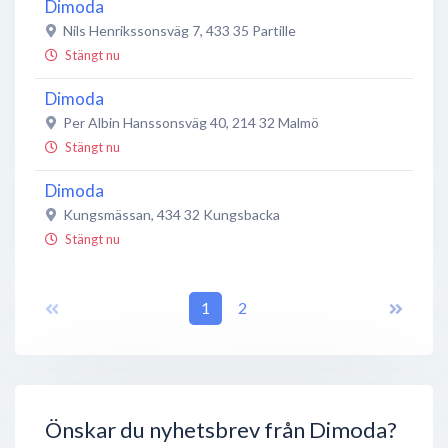
Dimoda
Nils Henrikssonsväg 7
,
433 35
Partille
Stängt nu
Dimoda
Per Albin Hanssonsväg 40
,
214 32
Malmö
Stängt nu
Dimoda
Kungsmässan
,
434 32
Kungsbacka
Stängt nu
Dimoda
Postgatan 47
,
411 06
Göteborg
1
2
Stängt nu
Dimoda
Säljarevägen 1, 133
,
702 36
Örebro
Stängt nu
Önskar du nyhetsbrev från Dimoda?