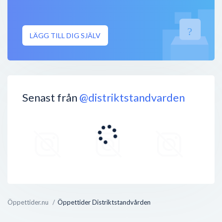
Stängt nu
Distriktstandvården Holländargatan
LÄGG TILL DIG SJÄLV
Holländargatan 21A
,
111 60
Stockholm
Stängt nu
Distriktstandvården Specialistkliniken
Artillerigatan 93
,
115 30
Stockholm
Senast från
@distriktstandvarden
Stängt nu
Öppettider.nu
Öppettider Distriktstandvården