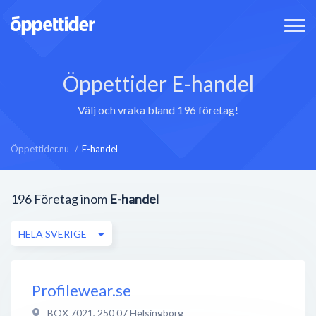
Öppettider E-handel
Välj och vraka bland 196 företag!
Öppettider.nu
E-handel
196
Företag inom
E-handel
HELA SVERIGE
Profilewear.se
BOX 7021
,
250 07
Helsingborg