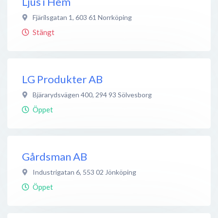
Ljus i Hem
Fjärilsgatan 1
,
603 61
Norrköping
Stängt
LG Produkter AB
Bjärarydsvägen 400
,
294 93
Sölvesborg
Öppet
Gårdsman AB
Industrigatan 6
,
553 02
Jönköping
Öppet