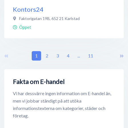
Kontors24
Faktorigatan 19B
,
652 21
Karlstad
Öppet
1
2
3
4
...
11
Fakta om E-handel
Vi har dessvärre ingen information om E-handel än,
men vi jobbar ständigt på att utöka
informationstexterna om kategorier, städer och
företag.