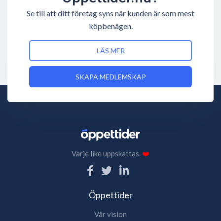
Se till att ditt företag syns när kunden är som mest
köpbenägen.
LÄS MER
SKAPA MEDLEMSKAP
Varje like uppskattas.
❤️
Öppettider
Vår vision