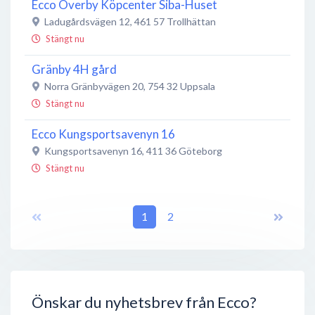
Ecco Överby Köpcenter Siba-Huset
Ladugårdsvägen 12
,
461 57
Trollhättan
Stängt nu
Gränby 4H gård
Norra Gränbyvägen 20
,
754 32
Uppsala
Stängt nu
Ecco Kungsportsavenyn 16
Kungsportsavenyn 16
,
411 36
Göteborg
Stängt nu
Ecco Birsta City
Gesällvägen 1
,
863 41
1
Sundsvall
2
Stängt nu
Ecco Klostergatan
Klostergatan 4
,
753 20
Uppsala
Stängt nu
Önskar du nyhetsbrev från Ecco?