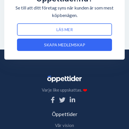
Se till att ditt företag syns när kunden är som mest
köpbenägen.
LÄS MER
SKAPA MEDLEMSKAP
Varje like uppskattas.
❤️
Öppettider
Vår vision