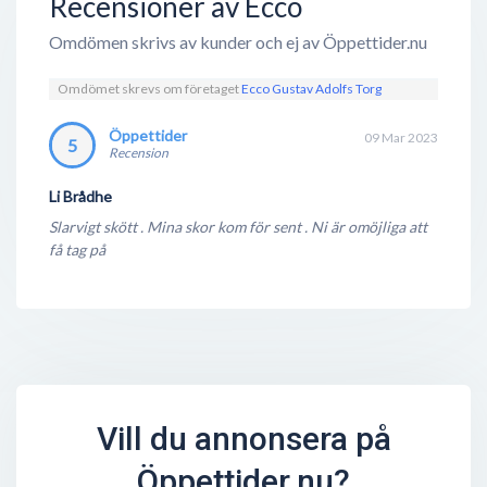
Recensioner av Ecco
Omdömen skrivs av kunder och ej av Öppettider.nu
Omdömet skrevs om företaget
Ecco Gustav Adolfs Torg
Öppettider
09 Mar 2023
5
Recension
Li Brådhe
Slarvigt skött . Mina skor kom för sent . Ni är omöjliga att
få tag på
Vill du annonsera på
Öppettider.nu?