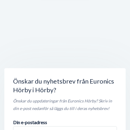
Svensk Fastighetsförmedling
Storgatan 3
,
242 31
Hörby
Stängt nu
< 50 meter
CH Blommor
Råbygatan 4
,
242 30
Hörby
Öppet nu
100 meter
Fastighetsbyrån Hörby
Gamla Torg 5
,
242 31
Hörby
Stängt nu
100 meter
Önskar du nyhetsbrev från Euronics
Hörby i Hörby?
Önskar du uppdateringar från Euronics Hörby? Skriv in
din e-post nedanför så läggs du till i deras nyhetsbrev!
Din e-postadress