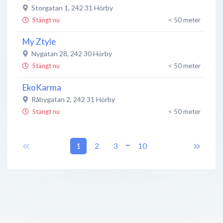
Storgatan 1
,
242 31
Hörby
Stängt nu
< 50 meter
My Ztyle
Nygatan 28
,
242 30
Hörby
Stängt nu
< 50 meter
EkoKarma
Råbygatan 2
,
242 31
Hörby
Stängt nu
< 50 meter
Handla i Hörby
...
Hörby Centrum
1
,
243 34
2
Hörby
3
10
Stängt nu
< 50 meter
Diamond Tattoo & Piercing Studio
Råbygatan 2B
,
Hörby
Stängt nu
< 50 meter