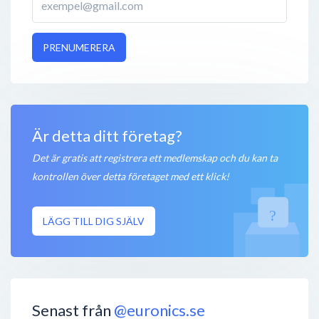
PRENUMERERA
Är detta ditt företag?
Det är gratis att registrera ett medlemskap och du kan ta
kontrollen över detta företaget med ett klick!
LÄGG TILL DIG SJÄLV
Senast från
@euronics.se