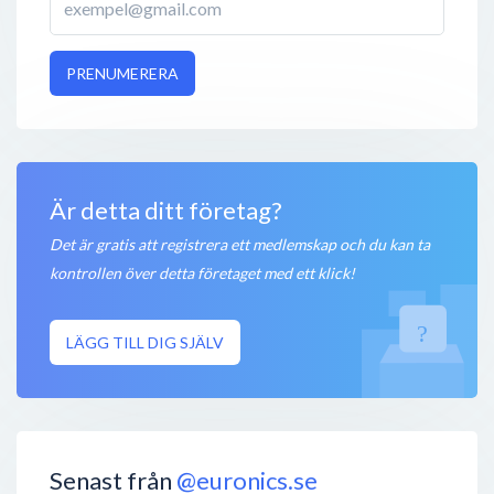
PRENUMERERA
Är detta ditt företag?
Det är gratis att registrera ett medlemskap och du kan ta
kontrollen över detta företaget med ett klick!
LÄGG TILL DIG SJÄLV
Senast från
@euronics.se