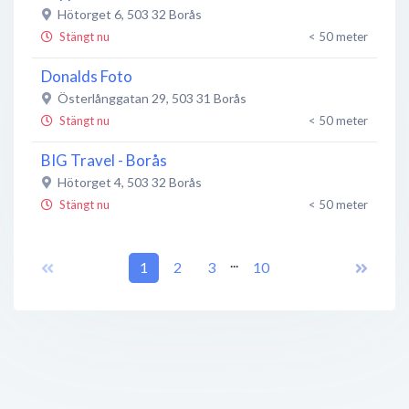
Hötorget 6
,
503 32
Borås
Stängt nu
< 50 meter
Donalds Foto
Österlånggatan 29
,
503 31
Borås
Stängt nu
< 50 meter
BIG Travel - Borås
Hötorget 4
,
503 32
Borås
Stängt nu
< 50 meter
Café Tant Grön
...
Allégatan 27
,
503 32
1
2
Borås
3
10
Öppet nu
< 50 meter
RA Elixir Tattoo
Österlånggatan 33
,
503 34
Borås
Stängt nu
< 50 meter