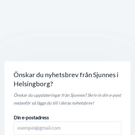
Öppet nu
< 50 meter
Bulls Pool & Bar
Norra Strandgatan 32
,
252 20
Helsingborg
Stängt nu
< 50 meter
PwC
Drottninggatan 20
,
251 12
Helsingborg
Öppet nu
< 50 meter
Önskar du nyhetsbrev från Sjunnes i
Helsingborg?
Önskar du uppdateringar från Sjunnes? Skriv in din e-post
nedanför så läggs du till i deras nyhetsbrev!
Din e-postadress