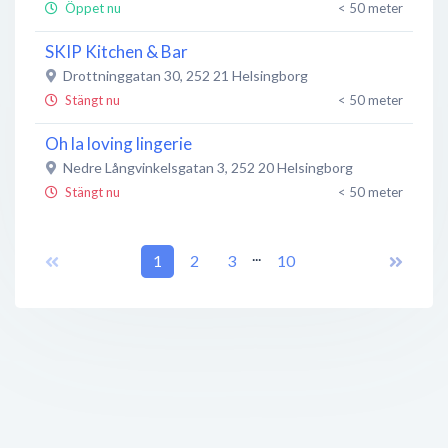
Öppet nu
< 50 meter
SKIP Kitchen & Bar
Drottninggatan 30
,
252 21
Helsingborg
Stängt nu
< 50 meter
Oh la loving lingerie
Nedre Långvinkelsgatan 3
,
252 20
Helsingborg
Stängt nu
< 50 meter
Smart Väg
...
Norra Strandgatan 32
1
2
,
252 20
3
Helsingborg
10
Öppet nu
< 50 meter
MOHV Helsingborg
Drottninggatan 20
,
252 21
Helsingborg
Öppet nu
< 50 meter
Firma J Pedersen Mynthandel P Österlund
Norra Strandgatan 30
,
252 20
Helsingborg