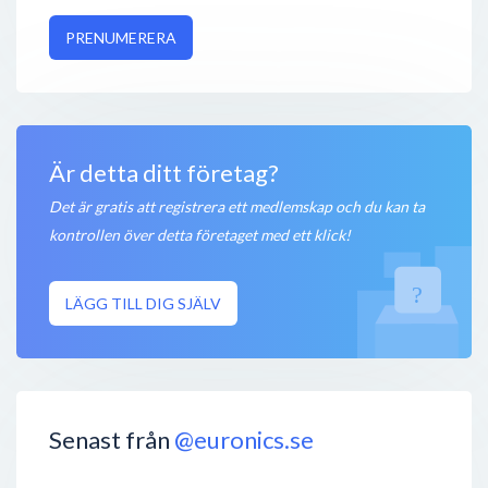
PRENUMERERA
Är detta ditt företag?
Det är gratis att registrera ett medlemskap och du kan ta
kontrollen över detta företaget med ett klick!
LÄGG TILL DIG SJÄLV
Senast från
@euronics.se