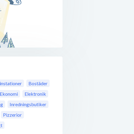
instationer
Bostäder
Ekonomi
Elektronik
ag
Inredningsbutiker
Pizzerior
gt