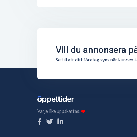
Vill du annonsera p
Se till att ditt företag syns när kunde
Varje like uppskattas.
❤️