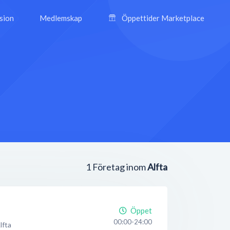
ision
Medlemskap
Öppettider Marketplace
1
Företag inom
Alfta
Öppet
00:00-24:00
lfta