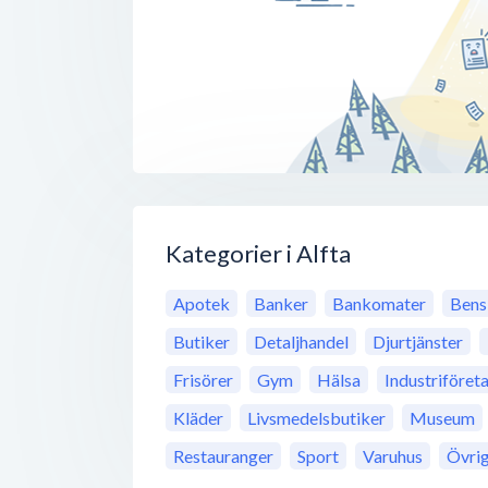
Kategorier i Alfta
Apotek
Banker
Bankomater
Bens
Butiker
Detaljhandel
Djurtjänster
Frisörer
Gym
Hälsa
Industriföret
Kläder
Livsmedelsbutiker
Museum
Restauranger
Sport
Varuhus
Övri