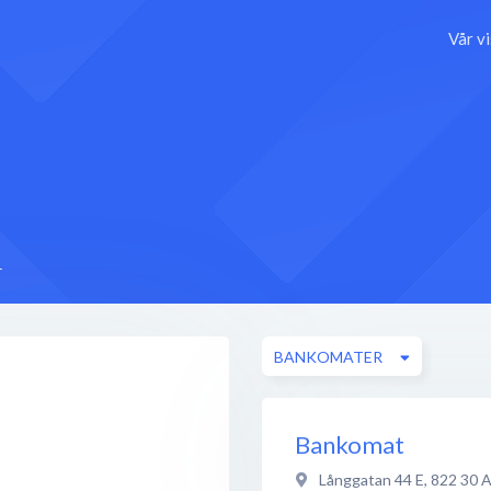
Vår v
r
BANKOMATER
Bankomat
Långgatan 44 E
,
822 30
A