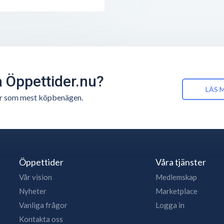
å Öppettider.nu?
LÄS 
n är som mest köpbenägen.
Öppettider
Våra tjänster
Vår vision
Medlemskap
Nyheter
Marketplace
Vanliga frågor
Logga in
Kontakta oss