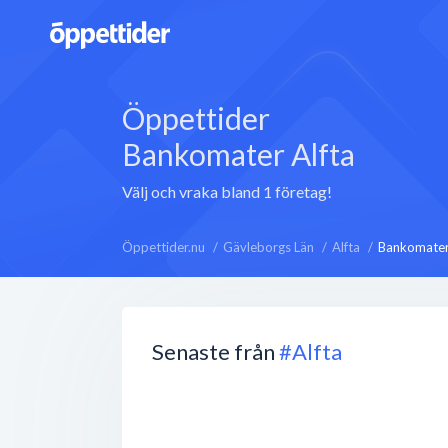
Öppettider
Bankomater Alfta
Välj och vraka bland 1 företag!
Öppettider.nu
Gävleborgs Län
Alfta
Bankomate
Senaste från
#Alfta