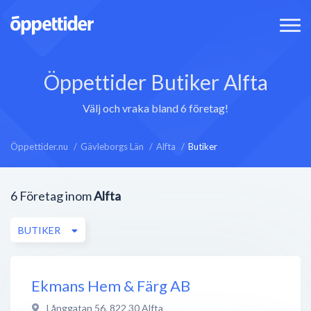
Öppettider Butiker Alfta
Välj och vraka bland 6 företag!
Öppettider.nu
Gävleborgs Län
Alfta
Butiker
6
Företag inom
Alfta
BUTIKER
Ekmans Hem & Färg AB
Långgatan 56
,
822 30
Alfta