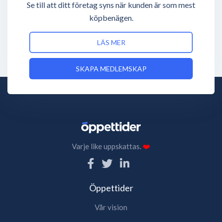
Se till att ditt företag syns när kunden är som mest
köpbenägen.
LÄS MER
SKAPA MEDLEMSKAP
Varje like uppskattas.
❤️
Öppettider
Vår vision