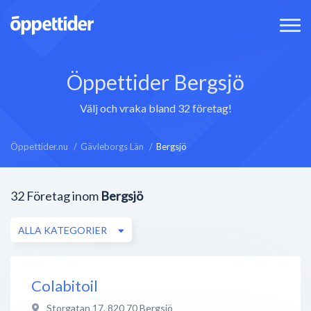
Öppettider Bergsjö
Välj och vraka bland 32 företag!
Öppettider.nu
Gävleborgs Län
Bergsjö
32
Företag inom
Bergsjö
ALLA KATEGORIER
Colabitoil
Storgatan 17
,
820 70
Bergsjö