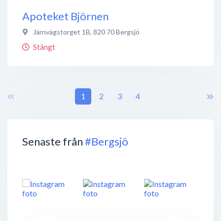
Apoteket Björnen
Järnvägstorget 1B
,
820 70
Bergsjö
Stängt
1
2
3
4
Senaste från
#Bergsjö