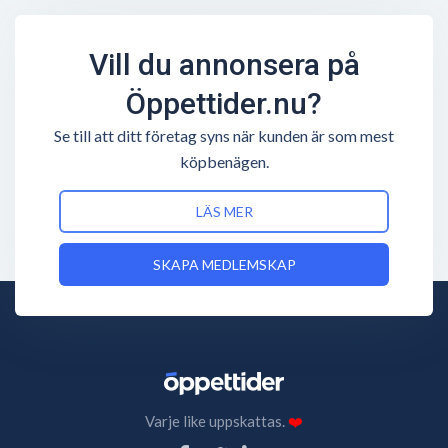
Vill du annonsera på
Öppettider.nu?
Se till att ditt företag syns när kunden är som mest
köpbenägen.
LÄS MER
SKAPA MEDLEMSKAP
Varje like uppskattas.
❤️