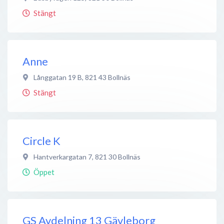
Stängt
Anne
Långgatan 19 B
,
821 43
Bollnäs
Stängt
Circle K
Hantverkargatan 7
,
821 30
Bollnäs
Öppet
GS Avdelning 13 Gävleborg