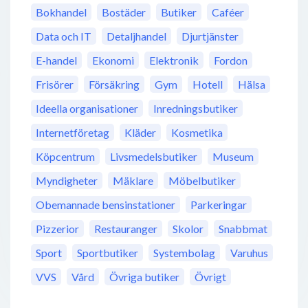
Bokhandel
Bostäder
Butiker
Caféer
Data och IT
Detaljhandel
Djurtjänster
E-handel
Ekonomi
Elektronik
Fordon
Frisörer
Försäkring
Gym
Hotell
Hälsa
Ideella organisationer
Inredningsbutiker
Internetföretag
Kläder
Kosmetika
Köpcentrum
Livsmedelsbutiker
Museum
Myndigheter
Mäklare
Möbelbutiker
Obemannade bensinstationer
Parkeringar
Pizzerior
Restauranger
Skolor
Snabbmat
Sport
Sportbutiker
Systembolag
Varuhus
VVS
Vård
Övriga butiker
Övrigt