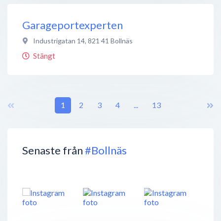
Garageportexperten
Industrigatan 14
,
821 41
Bollnäs
Stängt
1
2
3
4
...
13
Senaste från
#Bollnäs