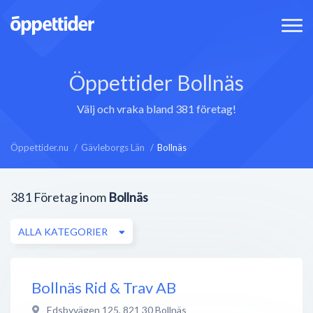
Öppettider Bollnäs
Välj och vraka bland 381 företag!
Öppettider.nu
Gävleborgs Län
Bollnäs
381
Företag inom
Bollnäs
ALLA KATEGORIER
Bollnäs Rid & Trav AB
Edsbyvägen 125
,
821 30
Bollnäs