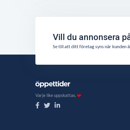
Vill du annonsera p
Se till att ditt företag syns när kunde
Varje like uppskattas.
❤️