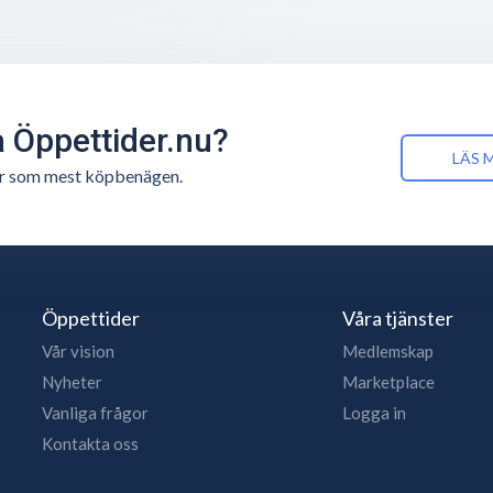
å Öppettider.nu?
LÄS 
n är som mest köpbenägen.
Öppettider
Våra tjänster
Vår vision
Medlemskap
Nyheter
Marketplace
Vanliga frågor
Logga in
Kontakta oss