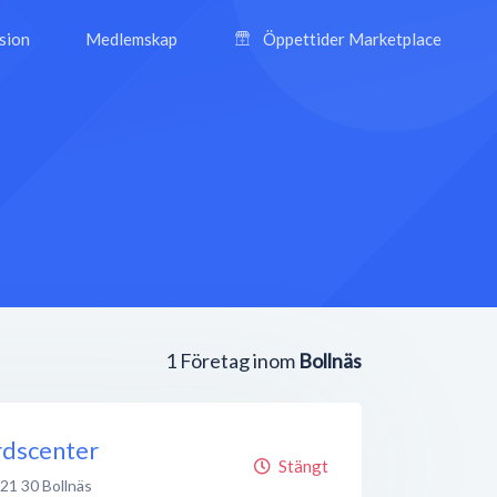
ision
Medlemskap
Öppettider Marketplace
1
Företag inom
Bollnäs
dscenter
Stängt
21 30
Bollnäs