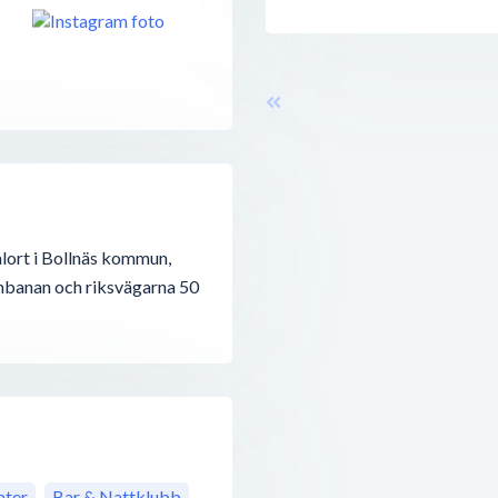
alort i Bollnäs kommun,
ambanan och riksvägarna 50
ter
Bar & Nattklubb