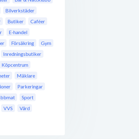
Bilverkstäder
r
Butiker
Caféer
r
E-handel
rer
Försäkring
Gym
Inredningsbutiker
Köpcentrum
eter
Mäklare
ioner
Parkeringar
abbmat
Sport
VVS
Vård