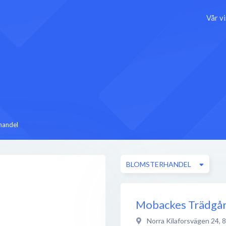
Vår v
handel
BLOMSTERHANDEL
Mobackes Trädgår
Norra Kilaforsvägen 24
,
8