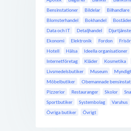
Bensinstationer
Bildelar
Bilhandlare
Blomsterhandel
Bokhandel
Bostäde
Data och IT
Detaljhandel
Djurtjänste
Ekonomi
Elektronik
Fordon
Frisö
Hotell
Hälsa
Ideella organisationer
Internetföretag
Kläder
Kosmetika
Livsmedelsbutiker
Museum
Myndigh
Möbelbutiker
Obemannade bensinstat
Pizzerior
Restauranger
Skolor
Sn
Sportbutiker
Systembolag
Varuhus
Övriga butiker
Övrigt