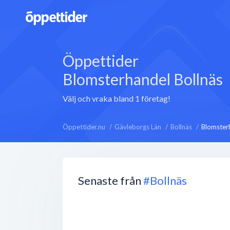
Öppettider
Blomsterhandel Bollnäs
Välj och vraka bland 1 företag!
Öppettider.nu
Gävleborgs Län
Bollnäs
Blomster
Senaste från
#Bollnäs