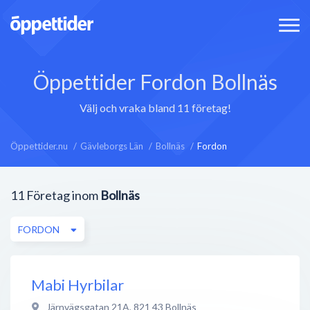
Öppettider Fordon Bollnäs
Välj och vraka bland 11 företag!
Öppettider.nu
Gävleborgs Län
Bollnäs
Fordon
11
Företag inom
Bollnäs
FORDON
Mabi Hyrbilar
Järnvägsgatan 21A
,
821 43
Bollnäs