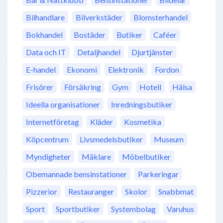
Bilhandlare
Bilverkstäder
Blomsterhandel
Bokhandel
Bostäder
Butiker
Caféer
Data och IT
Detaljhandel
Djurtjänster
E-handel
Ekonomi
Elektronik
Fordon
Frisörer
Försäkring
Gym
Hotell
Hälsa
Ideella organisationer
Inredningsbutiker
Internetföretag
Kläder
Kosmetika
Köpcentrum
Livsmedelsbutiker
Museum
Myndigheter
Mäklare
Möbelbutiker
Obemannade bensinstationer
Parkeringar
Pizzerior
Restauranger
Skolor
Snabbmat
Sport
Sportbutiker
Systembolag
Varuhus