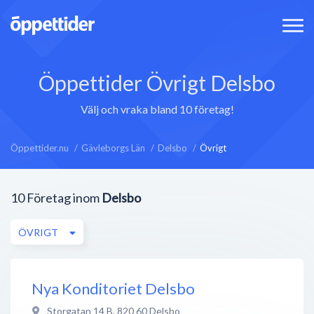
Öppettider Övrigt Delsbo
Välj och vraka bland 10 företag!
Öppettider.nu
Gävleborgs Län
Delsbo
Övrigt
10
Företag inom
Delsbo
ÖVRIGT
Nya Konditoriet Delsbo
Storgatan 14 B
,
820 60
Delsbo