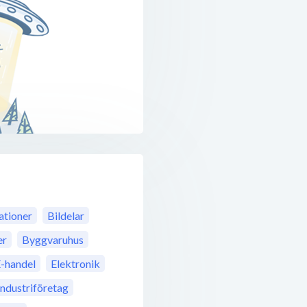
ationer
Bildelar
er
Byggvaruhus
-handel
Elektronik
Industriföretag