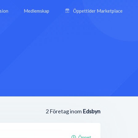
ision
Medlemskap
Öppettider Marketplace
2
Företag inom
Edsbyn
Öppet