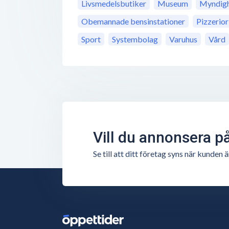
Livsmedelsbutiker
Museum
Myndigh
Obemannade bensinstationer
Pizzerior
Sport
Systembolag
Varuhus
Vård
Vill du annonsera p
Se till att ditt företag syns när kunde