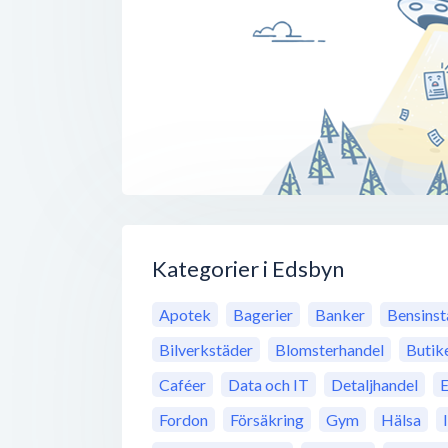
Kategorier i Edsbyn
Apotek
Bagerier
Banker
Bensinst
Bilverkstäder
Blomsterhandel
Butik
Caféer
Data och IT
Detaljhandel
E
Fordon
Försäkring
Gym
Hälsa