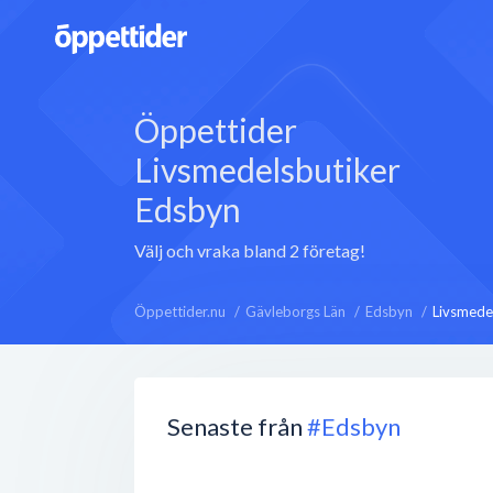
Öppettider
Livsmedelsbutiker
Edsbyn
Välj och vraka bland 2 företag!
Öppettider.nu
Gävleborgs Län
Edsbyn
Livsmede
Senaste från
#Edsbyn