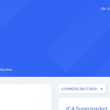
Vår v
lsbutiker
LIVSMEDELSBUTIKER
ICA Supermarket