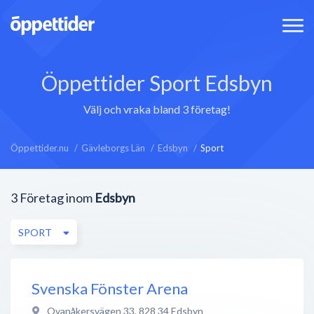
Öppettider Sport Edsbyn
Välj och vraka bland 3 företag!
Öppettider.nu
Gävleborgs Län
Edsbyn
Sport
3
Företag inom
Edsbyn
SPORT
Svenska Fönster Arena
Ovanåkersvägen 33
,
828 34
Edsbyn