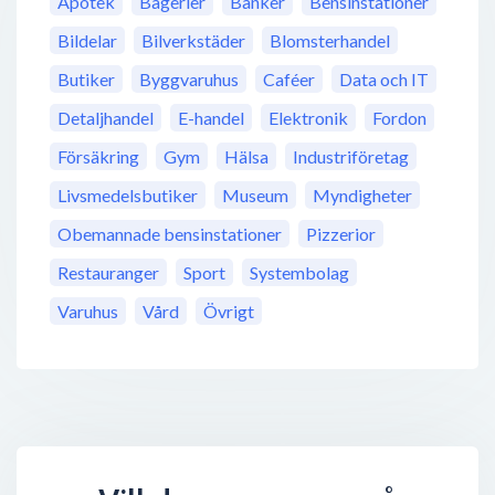
Apotek
Bagerier
Banker
Bensinstationer
Bildelar
Bilverkstäder
Blomsterhandel
Butiker
Byggvaruhus
Caféer
Data och IT
Detaljhandel
E-handel
Elektronik
Fordon
Försäkring
Gym
Hälsa
Industriföretag
Livsmedelsbutiker
Museum
Myndigheter
Obemannade bensinstationer
Pizzerior
Restauranger
Sport
Systembolag
Varuhus
Vård
Övrigt