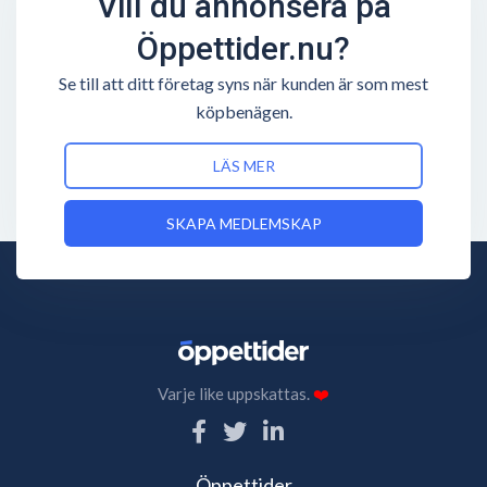
Vill du annonsera på
Öppettider.nu?
Se till att ditt företag syns när kunden är som mest
köpbenägen.
LÄS MER
SKAPA MEDLEMSKAP
Varje like uppskattas.
❤️
Öppettider